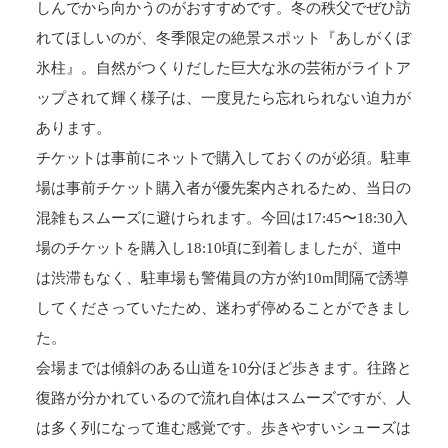
しんでから向かうのがおすすめです。冬の秩父でぜひ訪
れてほしいのが、冬季限定の絶景スポット『あしがくぼ
氷柱』。自然がつくりだした巨大な氷の芸術がライトア
ップされて輝く様子は、一度見たら忘れられない迫力が
あります。
チケットは事前にネットで購入しておくのが必須。駐車
場は事前チケット購入者が優先案内されるため、当日の
混雑もスムーズに避けられます。今回は17:45〜18:30入
場のチケットを購入し18:10頃に到着しましたが、道中
は渋滞もなく、駐車場も警備員の方が約10m間隔で誘導
してくださっていたため、迷わず停めることができまし
た。
会場までは傾斜のある山道を10分ほど歩きます。往路と
復路が分かれているので流れ自体はスムーズですが、人
は多く列になって進む感覚です。歩きやすいシューズは