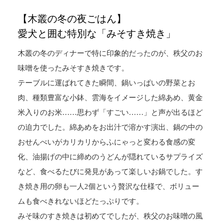
【木叢の冬の夜ごはん】
愛犬と囲む特別な「みそすき焼き」
木叢の冬のディナーで特に印象的だったのが、秩父のお
味噌を使ったみそすき焼きです。
テーブルに運ばれてきた瞬間、鍋いっぱいの野菜とお
肉、種類豊富な小鉢、雲海をイメージした綿あめ、黄金
米入りのお米……思わず「すごい……」と声が出るほど
の迫力でした。綿あめをお出汁で溶かす演出、鍋の中の
おせんべいがカリカリからふにゃっと変わる食感の変
化、油揚げの中に締めのうどんが隠れているサプライズ
など、食べるたびに発見があって楽しいお鍋でした。す
き焼き用の卵も一人2個という贅沢な仕様で、ボリュー
ムも食べきれないほどたっぷりです。
みそ味のすき焼きは初めてでしたが、秩父のお味噌の風